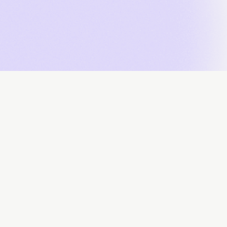
À propos
Contributeurs
Soumissions
Télécharger des don
Propulsé par :