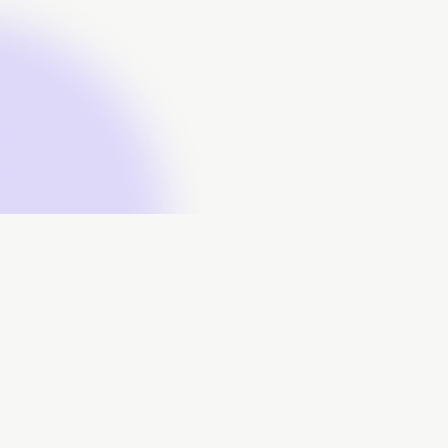
À propos
Contributeurs
Soumissions
Télécharger des données
FAQ
Nous joindre
Propulsé par :